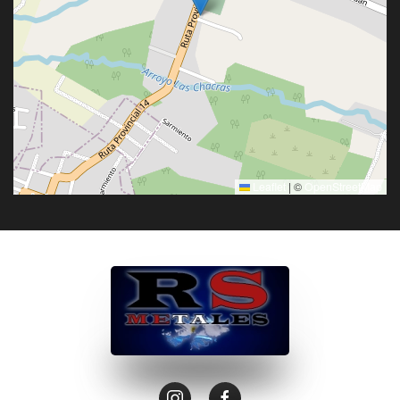
Leaflet
|
©
OpenStreetMap