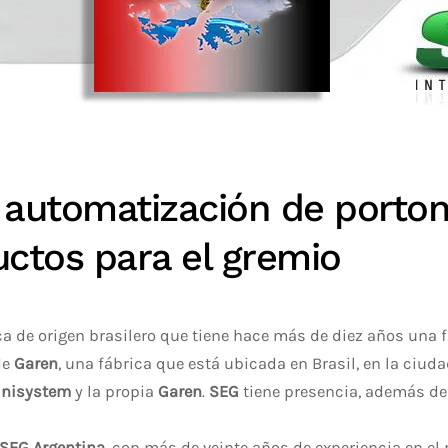
n automatización de porto
ctos para el gremio
 de origen brasilero que tiene hace más de diez años una f
de
Garen
, una fábrica que está ubicada en Brasil, en la ciud
nisystem
y la propia
Garen
.
SEG
tiene presencia, además de 
 SEG Argentina
, con más de veinte años de experiencia en el