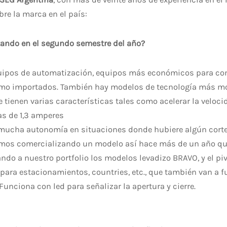
re la marca en el país:
ando en el segundo semestre del año?
ipos de automatización, equipos más económicos para comp
omo importados. También hay modelos de tecnología más m
e tienen varias características tales como acelerar la veloc
as de 1,3 amperes
a mucha autonomía en situaciones donde hubiere algún cort
tamos comercializando un modelo así hace más de un año que
do a nuestro portfolio los modelos levadizo BRAVO, y el p
 para estacionamientos, countries, etc., que también van a f
unciona con led para señalizar la apertura y cierre.